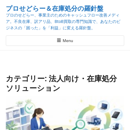
k
プロせどらー＆在庫処分の羅針盤
i
プロのせどらー、事業主のためのキャッシュフロー改善メディ
p
ア。不良在庫、訳アリ品、BtoB買取の専門知識で、あなたのビ
t
ジネスの「困った」を「利益」に変える羅針盤。
o
c
☰
Menu
o
n
t
e
n
カテゴリー:
法人向け・在庫処分
t
ソリューション