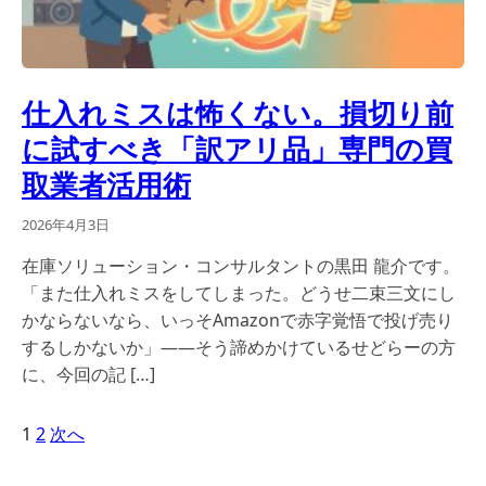
仕入れミスは怖くない。損切り前
に試すべき「訳アリ品」専門の買
取業者活用術
2026年4月3日
在庫ソリューション・コンサルタントの黒田 龍介です。
「また仕入れミスをしてしまった。どうせ二束三文にし
かならないなら、いっそAmazonで赤字覚悟で投げ売り
するしかないか」——そう諦めかけているせどらーの方
に、今回の記 […]
1
2
次へ