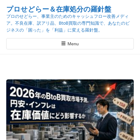
k
プロせどらー＆在庫処分の羅針盤
i
プロのせどらー、事業主のためのキャッシュフロー改善メディ
p
ア。不良在庫、訳アリ品、BtoB買取の専門知識で、あなたのビ
t
ジネスの「困った」を「利益」に変える羅針盤。
o
c
☰
Menu
o
n
t
e
n
t