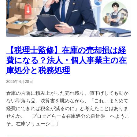
【税理士監修】在庫の売却損は経
費になる？法人・個人事業主の在
庫処分と税務処理
2026年4月28日
倉庫の片隅に積み上がった売れ残り。値下げしても動か
ない型落ち品。決算書を眺めながら、「これ、まとめて
経費にできれば税金が減るのに」と考えたことはありま
せんか。 「プロせどらー＆在庫処分の羅針盤」へようこ
そ。在庫ソリューシ […]