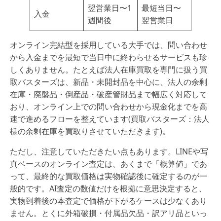
翌営業日〜1
最短当日〜
入金
週間後
翌営業日
オンライン完結型を採用している大手では、問い合わせ
から入金までを最短で当日中に終わらせるサービスも珍
しくありません。たとえば法人在庫買取を専門に扱う買
取バスターズは、新品・未開封品を中心に、法人の余剰
在庫・廃盤品・倒産品・破産管財品まで幅広く対応して
おり、オンライン上での問い合わせから現金化までを高
速で進めるフローを整えています(買取バスターズ：法人
様の余剰在庫を買取りさせていただきます)。
ただし、注意していただきたい点もあります。LINEや写
真ベースのオンライン査定は、あくまで「概算値」であ
って、最終的な買取価格は実物確認後に確定するのが一
般的です。AI査定の数値だけを根拠に意思決定すると、
実物到着後の本査定で価格が下がるケースは少なくあり
ません。とくに外箱破損・付属品欠品・訳アリ品といっ