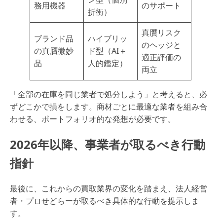
務用機器
のサポート
折衝）
真贋リスク
ブランド品
ハイブリッ
のヘッジと
の真贋微妙
ド型（AI＋
適正評価の
品
人的鑑定）
両立
「全部の在庫を同じ業者で処分しよう」と考えると、必
ずどこかで損をします。商材ごとに最適な業者を組み合
わせる、ポートフォリオ的な発想が必要です。
2026年以降、事業者が取るべき行動
指針
最後に、これからの買取業界の変化を踏まえ、法人経営
者・プロせどらーが取るべき具体的な行動を提示しま
す。