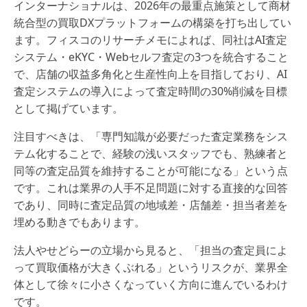
インターナショナルは、2026年の最重点施策として商材
統合型の買取DXプラットフォームの構築を打ち出してい
ます。フィスコのリサーチメモによれば、同社はAI査定
システム・eKYC・Webセルフ査定の3つを統合すること
で、店舗の収益多角化と生産性向上を目指しており、AI
査定システムの導入によって査定時間の30%削減を目標
として掲げています。
注目すべきは、「専門知識が必要だった査定業務をシス
テム化することで、経験の浅いスタッフでも、熟練者と
同等の査定品質を維持することが可能になる」という点
です。これは業界の人手不足問題に対する直接的な回答
であり、同時に査定品質の地域差・店舗差・担当者差を
埋める動きでもあります。
法人やせどらーの立場から見ると、「担当の査定員によ
って買取価格が大きくぶれる」というリスクが、業界全
体として徐々に小さくなっていく方向に進んでいるわけ
です。