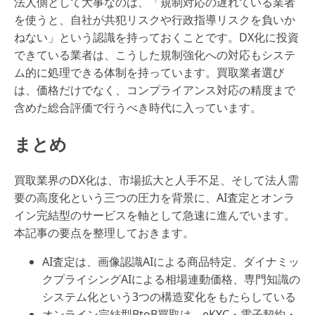
法人側として大事なのは、「規制対応の遅れている業者
を使うと、自社が共犯リスクや行政指導リスクを負いか
ねない」という認識を持っておくことです。DX化に投資
できている業者は、こうした規制強化への対応もシステ
ム的に処理できる体制を持っています。買取業者選び
は、価格だけでなく、コンプライアンス対応の精度まで
含めた総合評価で行うべき時代に入っています。
まとめ
買取業界のDX化は、市場拡大と人手不足、そして法人需
要の高度化という三つの圧力を背景に、AI査定とオンラ
イン完結型のサービスを軸として急速に進んでいます。
本記事の要点を整理しておきます。
AI査定は、画像認識AIによる商品特定、ダイナミッ
クプライシングAIによる相場連動価格、専門知識の
システム化という3つの構造変化をもたらしている
オンライン完結型BtoB買取は、eKYC・電子契約・