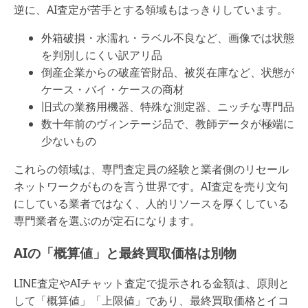
逆に、AI査定が苦手とする領域もはっきりしています。
外箱破損・水濡れ・ラベル不良など、画像では状態
を判別しにくい訳アリ品
倒産企業からの破産管財品、被災在庫など、状態が
ケース・バイ・ケースの商材
旧式の業務用機器、特殊な測定器、ニッチな専門品
数十年前のヴィンテージ品で、教師データが極端に
少ないもの
これらの領域は、専門査定員の経験と業者側のリセール
ネットワークがものを言う世界です。AI査定を売り文句
にしている業者ではなく、人的リソースを厚くしている
専門業者を選ぶのが定石になります。
AIの「概算値」と最終買取価格は別物
LINE査定やAIチャット査定で提示される金額は、原則と
して「概算値」「上限値」であり、最終買取価格とイコ