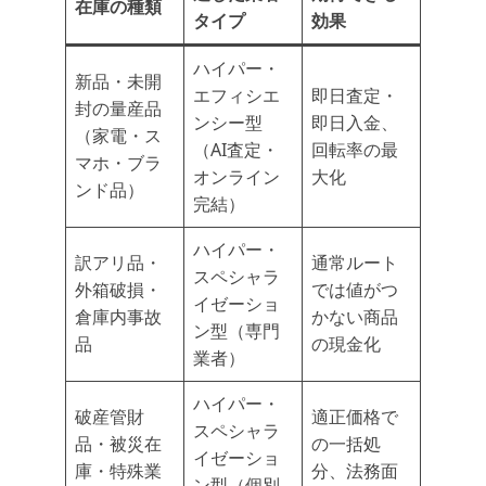
在庫の種類
タイプ
効果
ハイパー・
新品・未開
エフィシエ
即日査定・
封の量産品
ンシー型
即日入金、
（家電・ス
（AI査定・
回転率の最
マホ・ブラ
オンライン
大化
ンド品）
完結）
ハイパー・
訳アリ品・
通常ルート
スペシャラ
外箱破損・
では値がつ
イゼーショ
倉庫内事故
かない商品
ン型（専門
品
の現金化
業者）
ハイパー・
破産管財
適正価格で
スペシャラ
品・被災在
の一括処
イゼーショ
庫・特殊業
分、法務面
ン型（個別