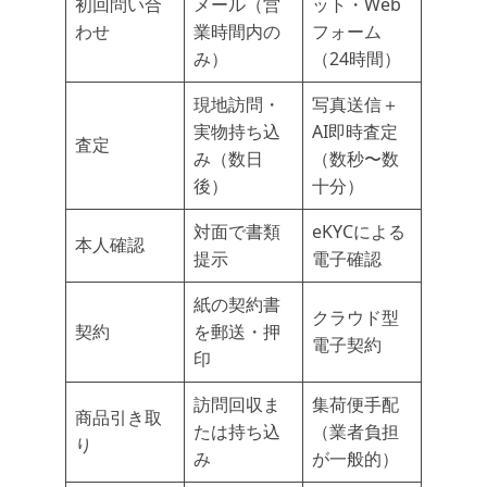
初回問い合
メール（営
ット・Web
わせ
業時間内の
フォーム
み）
（24時間）
現地訪問・
写真送信＋
実物持ち込
AI即時査定
査定
み（数日
（数秒〜数
後）
十分）
対面で書類
eKYCによる
本人確認
提示
電子確認
紙の契約書
クラウド型
契約
を郵送・押
電子契約
印
訪問回収ま
集荷便手配
商品引き取
たは持ち込
（業者負担
り
み
が一般的）