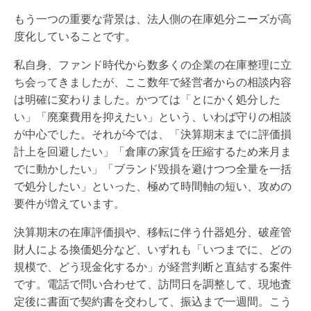
もう一つの重要な背景は、法人側の在庫処分ニーズが高
度化していることです。
私自身、ファンド時代から数多くの企業の在庫整理に立
ち会ってきましたが、ここ数年で経営者からの相談内容
は明確に変わりました。かつては「とにかく処分した
い」「廃棄費用を抑えたい」という、いわば守りの相談
が中心でした。それが今では、「決算期末までに評価損
計上を回避したい」「倉庫の家賃を圧縮するため来月ま
でに動かしたい」「ブランド毀損を避けつつ全量を一括
で処分したい」といった、極めて時間軸の短い、攻めの
要件が増えています。
決算期末の在庫評価損や、移転に伴う什器処分、破産管
財人による換価処分など、いずれも「いつまでに、どの
規模で、どう現金化するか」が経営判断と直結する案件
です。電話で問い合わせて、訪問日を調整して、現地査
定後に書面で契約書を交わして、振込まで一週間。こう