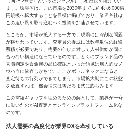
（同25.2%増）といったジャンルは二桁成長を続けてい
ます。環境省は、この市場を2030年までに約4兆6,000億
円規模へ拡大することを目標に掲げており、業界各社は
この追い風を取り込むべく投資を加速させています。
ところが、市場が拡大する一方で、現場には深刻な問題
が横たわっています。査定員の養成には数年単位の経験
蓄積が必要であり、需要の伸びに対して人材供給が間に
合わない構造になっているのです。とくにブランド品の
真贋判定や貴金属の品位確認といった領域は属人的なノ
ウハウに依存しがちで、ここがボトルネックになると、
査定待ちの行列ができてしまう。市場拡大期にこの状態
を放置すれば、機会損失は雪だるま式に膨らみます。
この需給ギャップを埋めるための解として、業界が一斉
に動いたのがAI査定とオンラインプラットフォーム化な
のです。
法人需要の高度化が業界DXを牽引している