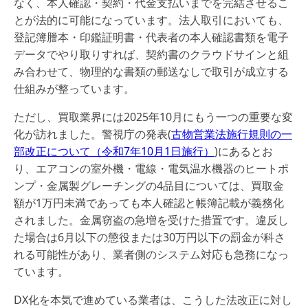
なく、本人確認・契約・代金支払いまでを完結させるこ
とが法的に可能になっています。法人取引においても、
登記簿謄本・印鑑証明書・代表者の本人確認書類を電子
データでやり取りすれば、契約書のクラウドサインと組
み合わせて、物理的な書類の郵送なしで取引が成立する
仕組みが整っています。
ただし、買取業界には2025年10月にもう一つの重要な変
化が訪れました。警視庁の発表(
古物営業法施行規則の一
部改正について（令和7年10月1日施行）
)にあるとお
り、エアコンの室外機・電線・電気温水機器のヒートポ
ンプ・金属製グレーチングの4品目については、買取金
額が1万円未満であっても本人確認と帳簿記載が義務化
されました。金属窃盗の急増を受けた措置です。違反し
た場合は6月以下の懲役または30万円以下の罰金が科さ
れる可能性があり、業者側のシステム対応も急務になっ
ています。
DX化を本気で進めている業者は、こうした法改正に対し