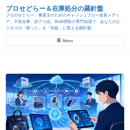
k
プロせどらー＆在庫処分の羅針盤
i
プロのせどらー、事業主のためのキャッシュフロー改善メディ
p
ア。不良在庫、訳アリ品、BtoB買取の専門知識で、あなたのビ
t
ジネスの「困った」を「利益」に変える羅針盤。
o
c
☰
Menu
o
n
t
e
n
t