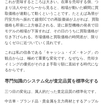
これが意味するところは大きい。在庫を売却する側、つ
まり法人やせどらーから見ると、相場が動いた瞬間に買
取価格が連動して動くということです。たとえば為替が
円安方向へ振れて越境ECでの再販価値が上がれば、買取
価格も即座に上方修正される。逆に新型機種の発表で旧
モデルの相場が下落すれば、その日のうちに買取価格が
引き下げられる。市場価格と買取価格の時間差が、限り
なくゼロに近づいていく流れです。
これは私の信条である「キャッシュ・イズ・キング」の
観点からは、極めて重要な変化です。なぜなら、売却タ
イミングの優劣がそのまま手取り額に直結する時代にな
るからです。
専門知識のシステム化が査定品質を標準化する
三つ目の変化は、属人的だった査定品質の標準化です。
中古車・ブランド品・貴金属を主力商材とするアップル