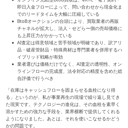
即日入金フローによって、問い合わせから現金化ま
でのリードタイムを大幅に圧縮している
BtoBオークションの台頭により、買取業者の再販
チャネルが拡大し、法人・せどらー側の売却価格に
も上昇圧力がかかっている
AI査定は得意領域と苦手領域が明確であり、訳アリ
品・破産管財品・特殊商材は専門業者を併用するハ
イブリッド戦略が有効
業者選びは価格だけでなく、AI査定の透明性、オン
ラインフローの完成度、法令対応の精度を含めた総
合評価で行うべき
「在庫はキャッシュフローを固まらせる血栓になり得
る」というのが、私が事業再生の現場で繰り返し見てき
た現実です。テクノロジーの進化は、その血栓を素早く
溶かすための強力な手段を、業界横断で提供してくれる
ようになりました。あとは、それを使いこなせるかどう
かの問題です。