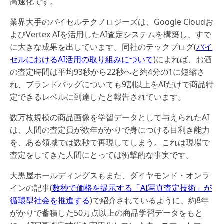
高速化です。
業界大手のバイセルテクノロジーズは、Google Cloudお
よびVertex AIを活用したAI査定システムを構築し、すで
に大きな成果を出しています。同社のテックブログ(
バイ
セルにおけるAI活用の取り組みについて
)によれば、お酒
の査定時間は平均93秒から22秒へと約4分の1に短縮さ
れ、ブランドバッグについても9割以上をAIだけで商品特
定できるレベルに到達したと報告されています。
数万枚規模の商品画像を学習データとして与えられたAI
は、人間の査定員が数年がかりで身につける目利き能力
を、ある領域では数秒で再現してしまう。これは現場で
査定をしてきた人間にとっては衝撃的な事実です。
大黒屋ホールディングスもまた、ダイヤモンド・オンラ
インの記事(
数秒で価格を提示する「AI写真査定技術」が
循環型社会を推進する
)で紹介されているように、約8年
がかりで蓄積した50万点以上の商品学習データをもと