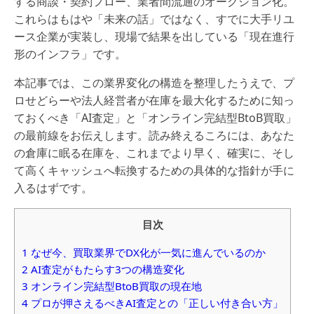
する商談・契約フロー、業者間流通のオークション化。
これらはもはや「未来の話」ではなく、すでに大手リユ
ース企業が実装し、現場で結果を出している「現在進行
形のインフラ」です。
本記事では、この業界変化の構造を整理したうえで、プ
ロせどらーや法人経営者が在庫を最大化するために知っ
ておくべき「AI査定」と「オンライン完結型BtoB買取」
の最前線をお伝えします。読み終えるころには、あなた
の倉庫に眠る在庫を、これまでより早く、確実に、そし
て高くキャッシュへ転換するための具体的な指針が手に
入るはずです。
目次
1
なぜ今、買取業界でDX化が一気に進んでいるのか
2
AI査定がもたらす3つの構造変化
3
オンライン完結型BtoB買取の現在地
4
プロが押さえるべきAI査定との「正しい付き合い方」