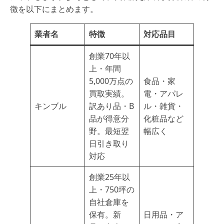
徴を以下にまとめます。
業者名
特徴
対応品目
創業70年以
上・年間
5,000万点の
食品・家
買取実績。
電・アパレ
キンブル
訳あり品・B
ル・雑貨・
品が得意分
化粧品など
野。最短翌
幅広く
日引き取り
対応
創業25年以
上・750坪の
自社倉庫を
保有。新
日用品・ア