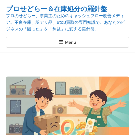
k
プロせどらー＆在庫処分の羅針盤
i
プロのせどらー、事業主のためのキャッシュフロー改善メディ
p
ア。不良在庫、訳アリ品、BtoB買取の専門知識で、あなたのビ
t
ジネスの「困った」を「利益」に変える羅針盤。
o
c
☰
Menu
o
n
t
e
n
t