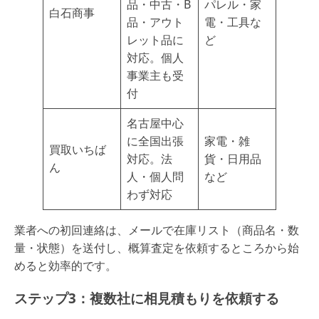
品・中古・B
パレル・家
白石商事
品・アウト
電・工具な
レット品に
ど
対応。個人
事業主も受
付
名古屋中心
に全国出張
家電・雑
買取いちば
対応。法
貨・日用品
ん
人・個人問
など
わず対応
業者への初回連絡は、メールで在庫リスト（商品名・数
量・状態）を送付し、概算査定を依頼するところから始
めると効率的です。
ステップ3：複数社に相見積もりを依頼する