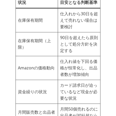
状況
目安となる判断基準
仕入れから30日を超
在庫保有期間
えて売れない場合は
要検討
90日を超えたら原則
在庫保有期間（上
として処分方針を決
限）
定する
仕入れ値を下回る価
Amazonの価格動向
格が恒常化し、出品
者数が増加傾向
カード請求日が迫っ
資金繰りの状況
ているなど現金が必
要な状況
月間50個売れるのに
月間販売数と出品者
出品者が30社超なら