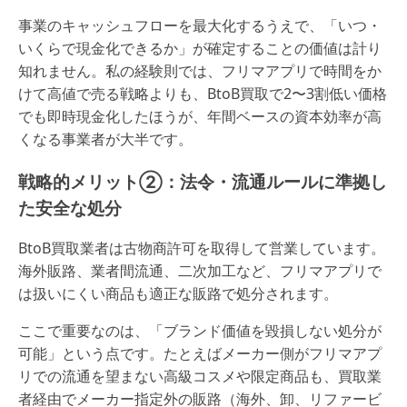
事業のキャッシュフローを最大化するうえで、「いつ・
いくらで現金化できるか」が確定することの価値は計り
知れません。私の経験則では、フリマアプリで時間をか
けて高値で売る戦略よりも、BtoB買取で2〜3割低い価格
でも即時現金化したほうが、年間ベースの資本効率が高
くなる事業者が大半です。
戦略的メリット②：法令・流通ルールに準拠し
た安全な処分
BtoB買取業者は古物商許可を取得して営業しています。
海外販路、業者間流通、二次加工など、フリマアプリで
は扱いにくい商品も適正な販路で処分されます。
ここで重要なのは、「ブランド価値を毀損しない処分が
可能」という点です。たとえばメーカー側がフリマアプ
リでの流通を望まない高級コスメや限定商品も、買取業
者経由でメーカー指定外の販路（海外、卸、リファービ