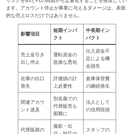
リスクをBSとPLの両面から定量化することを推奨してい
ます。アカウント停止が事業に与えるダメージは、表面
的な売上ロスだけではありません。
短期インパ
中長期イン
影響項目
クト
パクト
仕入資金不
売上金引き
運転資金の
足による機
出し停止
急激な悪化
会損失
在庫の出口
評価損の計
倉庫保管費
喪失
上必要性
の継続発生
別名義での
関連アカウ
法人として
代替販売も
ント波及
の信用毀損
困難に
撮影・出
代替販路の
スタッフの
品・対応の