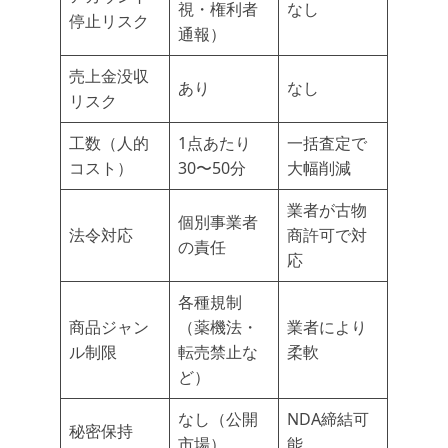
視・権利者
なし
停止リスク
通報）
売上金没収
あり
なし
リスク
工数（人的
1点あたり
一括査定で
コスト）
30〜50分
大幅削減
業者が古物
個別事業者
法令対応
商許可で対
の責任
応
各種規制
商品ジャン
（薬機法・
業者により
ル制限
転売禁止な
柔軟
ど）
なし（公開
NDA締結可
秘密保持
市場）
能