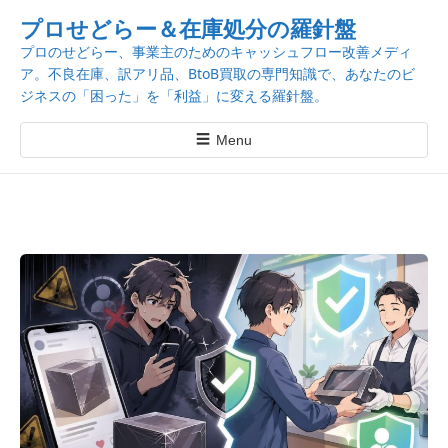
k
プロせどらー＆在庫処分の羅針盤
i
プロのせどらー、事業主のためのキャッシュフロー改善メディ
p
ア。不良在庫、訳アリ品、BtoB買取の専門知識で、あなたのビ
t
ジネスの「困った」を「利益」に変える羅針盤。
o
c
☰
Menu
o
n
t
e
n
t