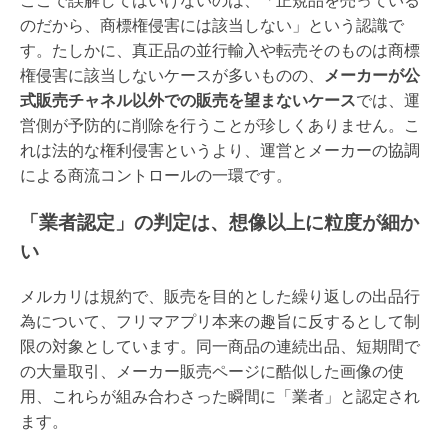
ここで誤解してはいけないのは、「正規品を売っている
のだから、商標権侵害には該当しない」という認識で
す。たしかに、真正品の並行輸入や転売そのものは商標
権侵害に該当しないケースが多いものの、
メーカーが公
式販売チャネル以外での販売を望まないケース
では、運
営側が予防的に削除を行うことが珍しくありません。こ
れは法的な権利侵害というより、運営とメーカーの協調
による商流コントロールの一環です。
「業者認定」の判定は、想像以上に粒度が細か
い
メルカリは規約で、販売を目的とした繰り返しの出品行
為について、フリマアプリ本来の趣旨に反するとして制
限の対象としています。同一商品の連続出品、短期間で
の大量取引、メーカー販売ページに酷似した画像の使
用、これらが組み合わさった瞬間に「業者」と認定され
ます。