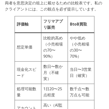
両者を意思決定の俎上に載せるための比較表です。私の
クライアントには、この観点を必ず提示しています。
フリマアプ
評価軸
BtoB買取
リ販売
比較的高め
やや低め
（小売相場
（小売相場
想定単価
の70〜
の30〜
90%）
70%）
数日〜数か
現金化スピ
当日〜3営業
月（不確
ード
日（確実）
実）
処理可能数
1日20〜25
数千点〜数
量
点程度
万点も可能
高い（AI監
アカウント