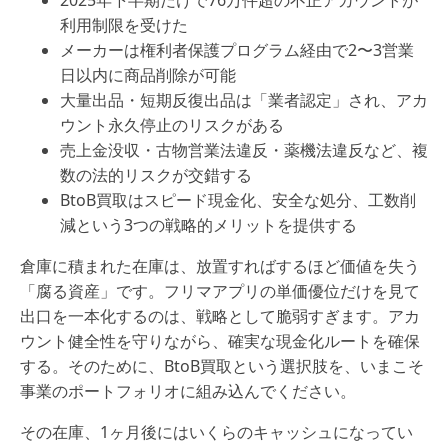
2025年下半期だけで76万件超の不正アカウントが
利用制限を受けた
メーカーは権利者保護プログラム経由で2〜3営業
日以内に商品削除が可能
大量出品・短期反復出品は「業者認定」され、アカ
ウント永久停止のリスクがある
売上金没収・古物営業法違反・薬機法違反など、複
数の法的リスクが交錯する
BtoB買取はスピード現金化、安全な処分、工数削
減という3つの戦略的メリットを提供する
倉庫に積まれた在庫は、放置すればするほど価値を失う
「腐る資産」です。フリマアプリの単価優位だけを見て
出口を一本化するのは、戦略として脆弱すぎます。アカ
ウント健全性を守りながら、確実な現金化ルートを確保
する。そのために、BtoB買取という選択肢を、いまこそ
事業のポートフォリオに組み込んでください。
その在庫、1ヶ月後にはいくらのキャッシュになってい