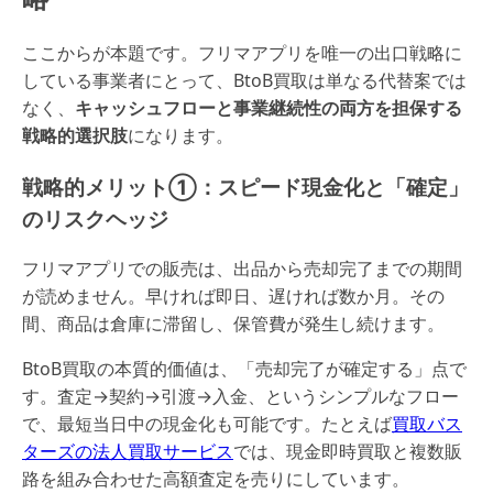
ここからが本題です。フリマアプリを唯一の出口戦略に
している事業者にとって、BtoB買取は単なる代替案では
なく、
キャッシュフローと事業継続性の両方を担保する
戦略的選択肢
になります。
戦略的メリット①：スピード現金化と「確定」
のリスクヘッジ
フリマアプリでの販売は、出品から売却完了までの期間
が読めません。早ければ即日、遅ければ数か月。その
間、商品は倉庫に滞留し、保管費が発生し続けます。
BtoB買取の本質的価値は、「売却完了が確定する」点で
す。査定→契約→引渡→入金、というシンプルなフロー
で、最短当日中の現金化も可能です。たとえば
買取バス
ターズの法人買取サービス
では、現金即時買取と複数販
路を組み合わせた高額査定を売りにしています。